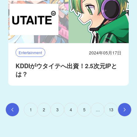
2024年05月17日
Entertainment
KDDIがウタイテへ出資！2.5次元IPと
は？
1
2
3
4
5
…
13