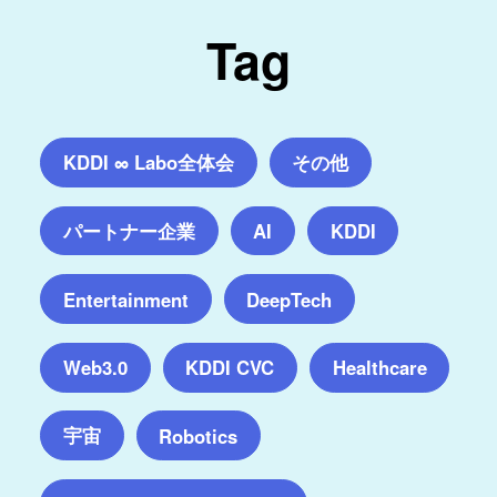
Tag
KDDI ∞ Labo全体会
その他
パートナー企業
AI
KDDI
Entertainment
DeepTech
Web3.0
KDDI CVC
Healthcare
宇宙
Robotics