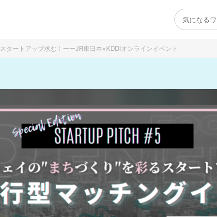
タートアップ求む！ーーJR東日本×KDDIオンラインイベント