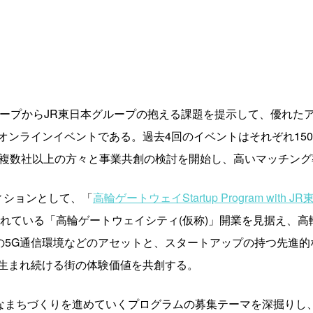
東日本グループからJR東日本グループの抱える課題を提示して、優れ
オンラインイベントである。過去4回のイベントはそれぞれ15
、複数社以上の方々と事業共創の検討を開始し、高いマッチング
ィションとして、「
高輪ゲートウェイStartup Program with JR
されている「高輪ゲートウェイシティ(仮称)」開業を見据え、
Iの5G通信環境などのアセットと、スタートアップの持つ先進
生まれ続ける街の体験価値を共創する。
ルなまちづくりを進めていくプログラムの募集テーマを深掘りし