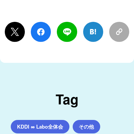
Tag
KDDI ∞ Labo全体会
その他