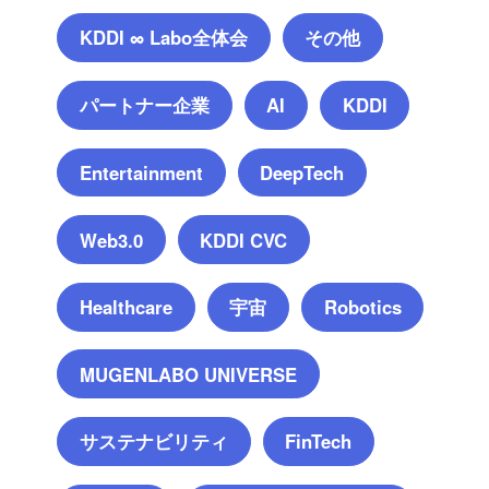
KDDI ∞ Labo全体会
その他
パートナー企業
AI
KDDI
Entertainment
DeepTech
Web3.0
KDDI CVC
宇宙
Healthcare
Robotics
MUGENLABO UNIVERSE
サステナビリティ
FinTech