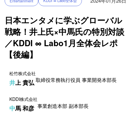
2024年01月26日
KDDI ∞ Labo全体会
Entertainment
日本エンタメに学ぶグローバル
戦略！井上氏×中馬氏の特別対談
／KDDI ∞ Labo1月全体会レポ
【後編】
松竹株式会社​
取締役常務執行役員 事業開発本部長
井上 貴弘
KDDI株式会社​
事業創造本部 副本部長​
中馬 和彦​