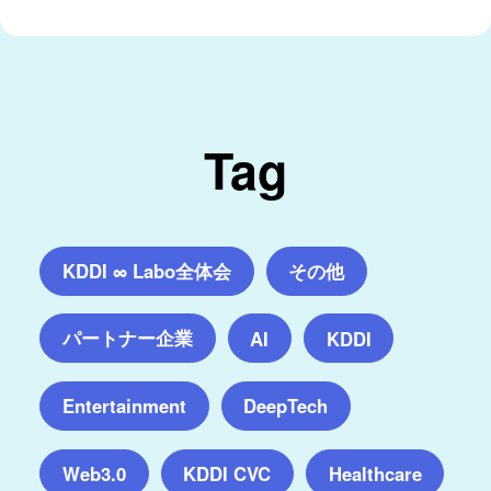
Tag
KDDI ∞ Labo全体会
その他
パートナー企業
AI
KDDI
Entertainment
DeepTech
Web3.0
KDDI CVC
Healthcare