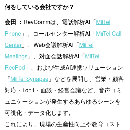
何をしている会社ですか？
RevCommは、電話解析AI「
MiiTel
会田 ：
Phone
」、コールセンター解析AI「
MiiTel Call
Center
」、Web会議解析AI「
MiiTel
Meetings
」、対面会話解析AI「
MiiTel
RecPod
」、および生成AI連携ソリューション
「
MiiTel Synapse
」などを展開し、営業・顧客
対応・1on1・面談・経営会議など、音声コミ
ュニケーションが発生するあらゆるシーンを
可視化・データ化します。
これにより、現場の生産性向上や教育コスト