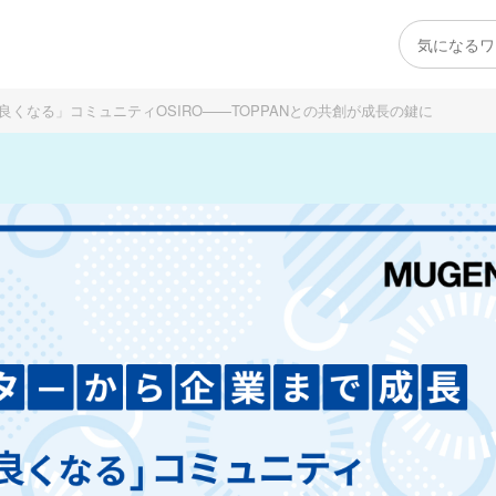
くなる」コミュニティOSIRO——TOPPANとの共創が成長の鍵に