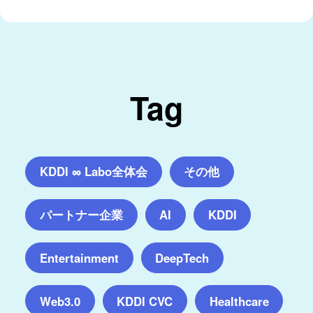
Tag
KDDI ∞ Labo全体会
その他
パートナー企業
AI
KDDI
Entertainment
DeepTech
Web3.0
KDDI CVC
Healthcare