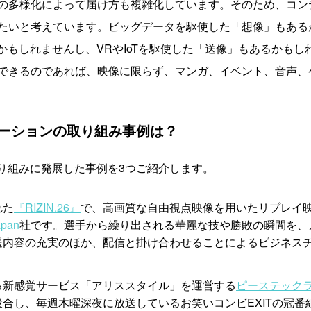
の多様化によって届け方も複雑化しています。そのため、コン
たいと考えています。ビッグデータを駆使した「想像」もある
かもしれませんし、VRやIoTを駆使した「送像」もあるかも
できるのであれば、映像に限らず、マンガ、イベント、音声、
ーションの取り組み事例は？
って取り組みに発展した事例を3つご紹介します。
れた
『RIZIN.26』
で、高画質な自由視点映像を用いたリプレイ
apan
社です。選手から繰り出される華麗な技や勝敗の瞬間を、
送内容の充実のほか、配信と掛け合わせることによるビジネス
る新感覚サービス「アリススタイル」を運営する
ピーステック
合し、毎週木曜深夜に放送しているお笑いコンビEXITの冠番