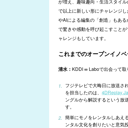
が増え、趣味趣向・生活スタイル
で以上に新しい形にチャレンジし
やAIによる編集の「創造」もある
で驚きや感動を呼び起こすことが
ャレンジもしています。
これまでのオープンイノベ
清水：
KDDI ∞ Laboで出会
フジテレビで大晦日に放送さ
を担当したのは、
4DReplay J
ングルから解説するという放
す。
簡単にモノをレンタルしあえ
ンタル文化を創りたいと意気投