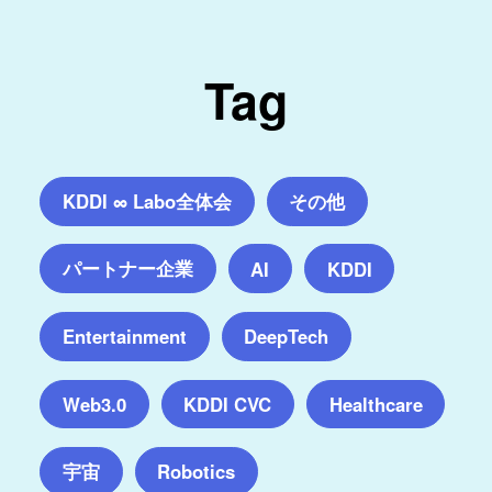
Tag
KDDI ∞ Labo全体会
その他
パートナー企業
AI
KDDI
Entertainment
DeepTech
Web3.0
KDDI CVC
Healthcare
宇宙
Robotics