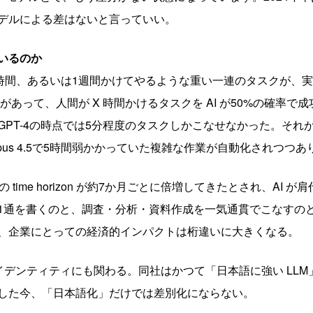
デルによる差はないと言っていい。
いるのか
0時間、あるいは1週間かけてやるような重い一連のタスクが、
という指標があって、人間が X 時間かけるタスクを AI が50%の確
T-4の時点では5分程度のタスクしかこなせなかった。それが20
de Opus 4.5で5時間弱かかっていた複雑な作業が自動化されつつ
 time horizon が約7か月ごとに倍増してきたとされ、AI
1通を書くのと、調査・分析・資料作成を一気通貫でこなすの
、企業にとっての経済的インパクトは桁違いに大きくなる。
のアイデンティティにも関わる。同社はかつて「日本語に強い LL
した今、「日本語化」だけでは差別化にならない。