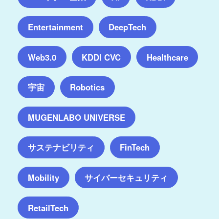
Entertainment
DeepTech
Web3.0
KDDI CVC
Healthcare
宇宙
Robotics
MUGENLABO UNIVERSE
サステナビリティ
FinTech
サイバーセキュリティ
Mobility
RetailTech