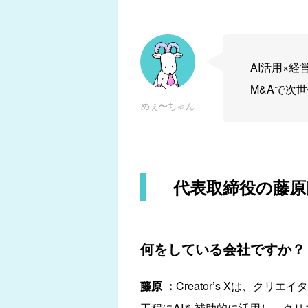
AI活用×経
M&Aで次
めぇ〜ちゃん
代表取締役の藤原
何をしている会社ですか？
藤原 ：
Creator’s Xは、
工程にAIを補助的に活用し、ク