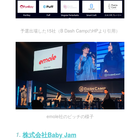
予選出場した15社（B Dash CampのHPより引用）
emole社のピッチの様子
株式会社Baby Jam