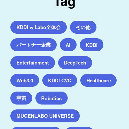
Tag
KDDI ∞ Labo全体会
その他
パートナー企業
AI
KDDI
Entertainment
DeepTech
Web3.0
KDDI CVC
Healthcare
宇宙
Robotics
MUGENLABO UNIVERSE