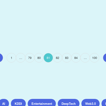
1
…
79
80
81
82
83
84
…
100
AI
KDDI
Entertainment
DeepTech
Web3.0