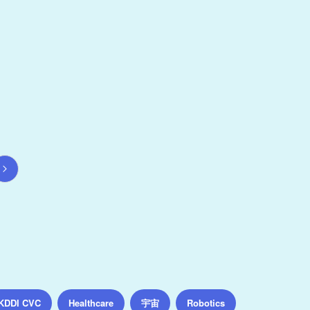
宇宙
KDDI CVC
Healthcare
Robotics